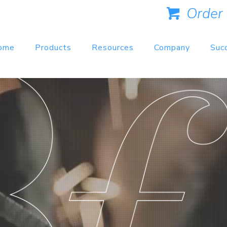
Order
ome
Products
Resources
Company
Suc