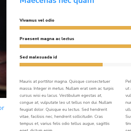
Maecenas nec quam
Vivamus vel odio
Praesent magna ac lectus
Sed malesuada id
Mauris at porttitor magna. Quisque consectetuer
Pe
massa. Integer in metus. Nullam erat sem ac turpis
ut
cursus wisi eu lacus. Vestibulum egestas at,
vu
congue at, vulputate leo ut tellus non dui. Nullam
nu
or
feugiat dolor. Quisque eu lectus. Sed hendrerit
ul
vitae, facilisis nec, hendrerit sollicitudin. Cras
Su
tempus et, varius felis odio tellus augue, sagittis
ti
eget, dictum enim.
se