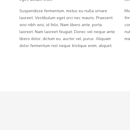
Suspendisse fermentum, metus eu nulla ornare
Mo
laoreet. Vestibulum eget orci nec mauris. Praesent
fri
wisi nibh wisi, id felis. Nam libero ante, porta
co
laoreet. Nam laoreet feugiat. Donec vel neque ante
nu
libero dolor, dictum eu, auctor vel, purus. Aliquam
mag
dolor fermentum nisl neque tristique enim, aliquet.