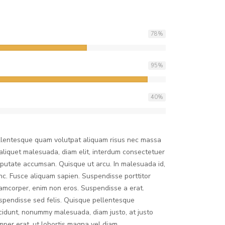
78
%
95
%
40
%
llentesque quam volutpat aliquam risus nec massa
 aliquet malesuada, diam elit, interdum consectetuer
lputate accumsan. Quisque ut arcu. In malesuada id,
nc. Fusce aliquam sapien. Suspendisse porttitor
lamcorper, enim non eros. Suspendisse a erat.
spendisse sed felis. Quisque pellentesque
ncidunt, nonummy malesuada, diam justo, at justo
mper erat, ut lobortis magna vel diam.